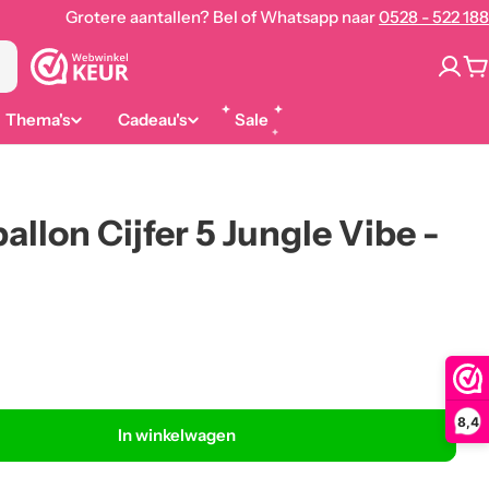
Grotere aantallen? Bel of Whatsapp naar
0528 - 522 188
W
Thema's
Cadeau's
Sale
allon Cijfer 5 Jungle Vibe -
8,4
In winkelwagen