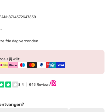
EAN:
8714572647359
,-
ezelfde dag verzonden
als jij wilt:
 ontvangen?