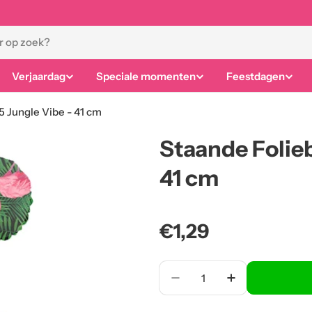
Verjaardag
Speciale momenten
Feestdagen
 5 Jungle Vibe - 41 cm
Staande Folieb
41 cm
Normale
€1,29
prijs
Aantal