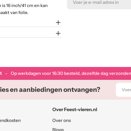
n is 16 inch/41 cm en kan
mail
akt van folie.
adres
4
- Op werkdagen voor 16:30 besteld, dezelfde dag verzonden
E-
ies en aanbiedingen ontvangen?
mail
adres
Over Feest-vieren.nl
endkosten
Over ons
Blogs