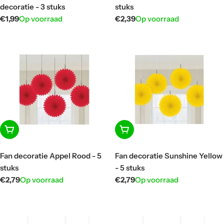
decoratie - 3 stuks
stuks
Normale
€1,99
Op voorraad
Normale
€2,39
Op voorraad
prijs
prijs
In winkelwagen
In winkelwagen
Fan decoratie Appel Rood - 5
Fan decoratie Sunshine Yellow
stuks
- 5 stuks
Normale
€2,79
Op voorraad
Normale
€2,79
Op voorraad
prijs
prijs