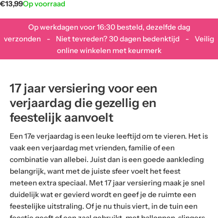
Normale
€13,99
Op voorraad
prijs
Op werkdagen voor 16:30 besteld, dezelfde dag
verzonden - Niet tevreden? 30 dagen bedenktijd - Veilig
online winkelen met keurmerk
17 jaar versiering voor een
verjaardag die gezellig en
feestelijk aanvoelt
Een 17e verjaardag is een leuke leeftijd om te vieren. Het is
vaak een verjaardag met vrienden, familie of een
combinatie van allebei. Juist dan is een goede aankleding
belangrijk, want met de juiste sfeer voelt het feest
meteen extra speciaal. Met 17 jaar versiering maak je snel
duidelijk wat er gevierd wordt en geef je de ruimte een
feestelijke uitstraling. Of je nu thuis viert, in de tuin een
feestje geeft of een zaal gebruikt, met ballonnen, slingers