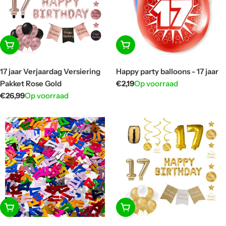
In winkelwagen
In winkelwagen
17 jaar Verjaardag Versiering
Happy party balloons - 17 jaar
Pakket Rose Gold
Normale
€2,19
Op voorraad
prijs
Normale
€26,99
Op voorraad
prijs
In winkelwagen
In winkelwagen