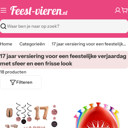
Ga
naar
W
content
Zoeken
Home
Categorieën
17 jaar versiering voor een feestelijke verjaardag met sfeer en een frisse look
C
17 jaar versiering voor een feestelijke verjaardag
a
met sfeer en een frisse look
t
18 producten
e
Filteren
g
o
r
i
e
: