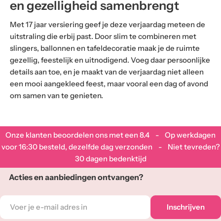
en gezelligheid samenbrengt
Met 17 jaar versiering geef je deze verjaardag meteen de
uitstraling die erbij past. Door slim te combineren met
slingers, ballonnen en tafeldecoratie maak je de ruimte
gezellig, feestelijk en uitnodigend. Voeg daar persoonlijke
details aan toe, en je maakt van de verjaardag niet alleen
een mooi aangekleed feest, maar vooral een dag of avond
om samen van te genieten.
Onze klanten beoordelen ons met een
8.4
- Op werkdagen
voor 16:30 besteld, dezelfde dag verzonden - Niet tevreden?
30 dagen bedenktijd
Acties en aanbiedingen ontvangen?
E-
Inschrijven
mail