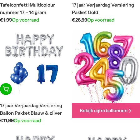
Tafelconfetti Multicolour
17 jaar Verjaardag Versiering
nummer 17 – 14 gram
Pakket Gold
Normale
€1,99
Op voorraad
Normale
€26,99
Op voorraad
prijs
prijs
In winkelwagen
17 jaar Verjaardag Versiering
Bekijk cijferballonnen
Ballon Pakket Blauw & zilver
Normale
€11,99
Op voorraad
prijs