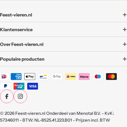
adres
Feest-vieren.nl
Klantenservice
Over Feest-vieren.nl
Populaire producten
Betaalmethoden
Facebook
Instagram
© 2026
Feest-vieren.nl
Onderdeel van Menotal B.V. - KvK:
57346011 - BTW: NL-8525.41.223.B01 - Prijzen incl. BTW