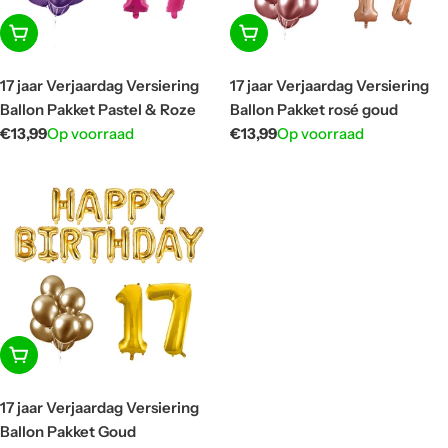
In winkelwagen
In winkelwagen
17 jaar Verjaardag Versiering
17 jaar Verjaardag Versiering
Ballon Pakket Pastel & Roze
Ballon Pakket rosé goud
Normale
€13,99
Op voorraad
Normale
€13,99
Op voorraad
prijs
prijs
In winkelwagen
17 jaar Verjaardag Versiering
Ballon Pakket Goud