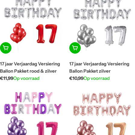
In winkelwagen
In winkelwagen
17 jaar Verjaardag Versiering
17 jaar Verjaardag Versiering
Ballon Pakket rood & zilver
Ballon Pakket zilver
Normale
€11,99
Op voorraad
Normale
€10,99
Op voorraad
prijs
prijs