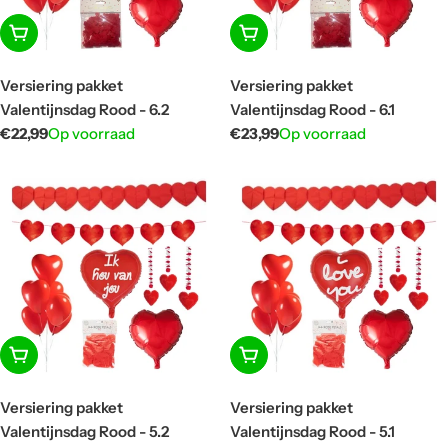
In winkelwagen
In winkelwagen
Versiering pakket
Versiering pakket
Valentijnsdag Rood - 6.2
Valentijnsdag Rood - 6.1
Normale
€22,99
Op voorraad
Normale
€23,99
Op voorraad
prijs
prijs
In winkelwagen
In winkelwagen
Versiering pakket
Versiering pakket
Valentijnsdag Rood - 5.2
Valentijnsdag Rood - 5.1