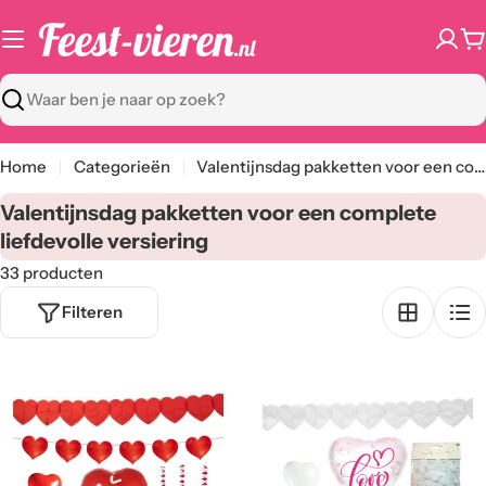
Ga
naar
W
content
Zoeken
Home
Categorieën
Valentijnsdag pakketten voor een complete liefdevolle versiering
C
Valentijnsdag pakketten voor een complete
a
liefdevolle versiering
t
33 producten
e
Filteren
g
o
r
i
e
: