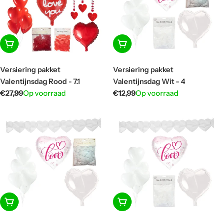
In winkelwagen
In winkelwagen
Versiering pakket
Versiering pakket
Valentijnsdag Rood - 7.1
Valentijnsdag Wit - 4
Normale
€27,99
Op voorraad
Normale
€12,99
Op voorraad
prijs
prijs
In winkelwagen
In winkelwagen