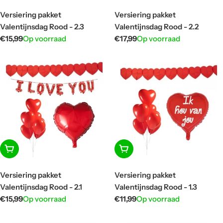
Versiering pakket
Versiering pakket
Valentijnsdag Rood - 2.3
Valentijnsdag Rood - 2.2
Normale
€15,99
Op voorraad
Normale
€17,99
Op voorraad
prijs
prijs
In winkelwagen
In winkelwagen
Versiering pakket
Versiering pakket
Valentijnsdag Rood - 2.1
Valentijnsdag Rood - 1.3
Normale
€15,99
Op voorraad
Normale
€11,99
Op voorraad
prijs
prijs