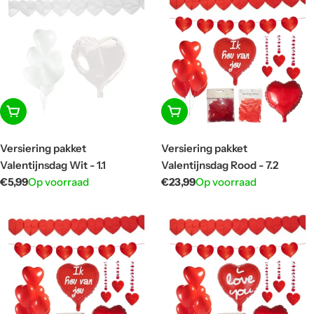
In winkelwagen
In winkelwagen
Versiering pakket
Versiering pakket
Valentijnsdag Wit - 1.1
Valentijnsdag Rood - 7.2
Normale
€5,99
Op voorraad
Normale
€23,99
Op voorraad
prijs
prijs