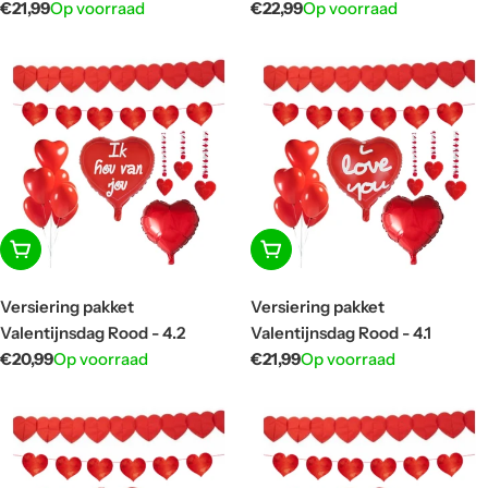
Normale
€21,99
Op voorraad
Normale
€22,99
Op voorraad
prijs
prijs
In winkelwagen
In winkelwagen
Versiering pakket
Versiering pakket
Valentijnsdag Rood - 4.2
Valentijnsdag Rood - 4.1
Normale
€20,99
Op voorraad
Normale
€21,99
Op voorraad
prijs
prijs