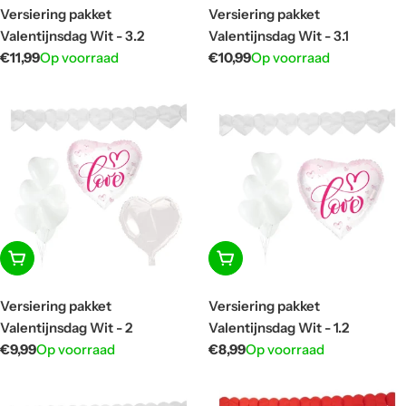
Versiering pakket
Versiering pakket
Valentijnsdag Wit - 3.2
Valentijnsdag Wit - 3.1
Normale
€11,99
Op voorraad
Normale
€10,99
Op voorraad
prijs
prijs
In winkelwagen
In winkelwagen
Versiering pakket
Versiering pakket
Valentijnsdag Wit - 2
Valentijnsdag Wit - 1.2
Normale
€9,99
Op voorraad
Normale
€8,99
Op voorraad
prijs
prijs