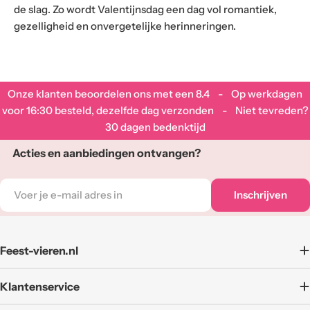
de slag. Zo wordt Valentijnsdag een dag vol romantiek,
gezelligheid en onvergetelijke herinneringen.
Onze klanten beoordelen ons met een
8.4
- Op werkdagen
voor 16:30 besteld, dezelfde dag verzonden - Niet tevreden?
30 dagen bedenktijd
Acties en aanbiedingen ontvangen?
E-
Inschrijven
mail
adres
Feest-vieren.nl
Klantenservice