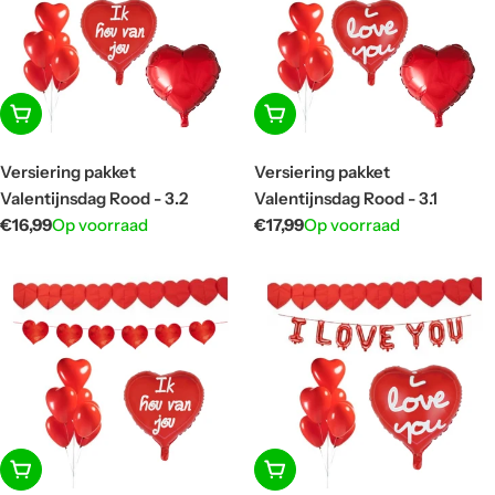
In winkelwagen
In winkelwagen
Versiering pakket
Versiering pakket
Valentijnsdag Rood - 3.2
Valentijnsdag Rood - 3.1
Normale
€16,99
Op voorraad
Normale
€17,99
Op voorraad
prijs
prijs
In winkelwagen
In winkelwagen