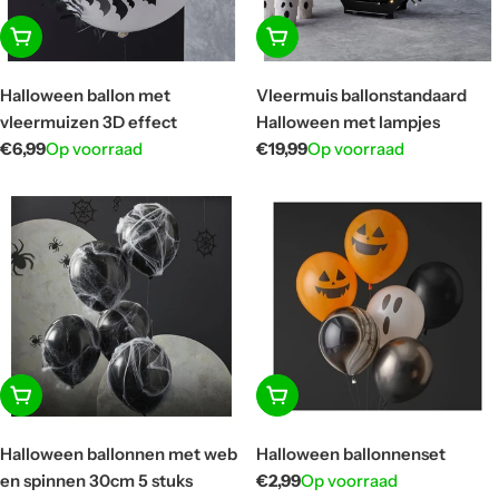
In winkelwagen
In winkelwagen
Halloween ballon met
Vleermuis ballonstandaard
vleermuizen 3D effect
Halloween met lampjes
Normale
€6,99
Op voorraad
Normale
€19,99
Op voorraad
prijs
prijs
In winkelwagen
In winkelwagen
Halloween ballonnen met web
Halloween ballonnenset
en spinnen 30cm 5 stuks
Normale
€2,99
Op voorraad