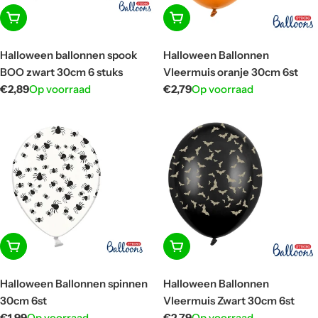
In winkelwagen
In winkelwagen
Halloween ballonnen spook
Halloween Ballonnen
BOO zwart 30cm 6 stuks
Vleermuis oranje 30cm 6st
Normale
€2,89
Op voorraad
Normale
€2,79
Op voorraad
prijs
prijs
In winkelwagen
In winkelwagen
Halloween Ballonnen spinnen
Halloween Ballonnen
30cm 6st
Vleermuis Zwart 30cm 6st
Normale
€1,99
Op voorraad
Normale
€2,79
Op voorraad