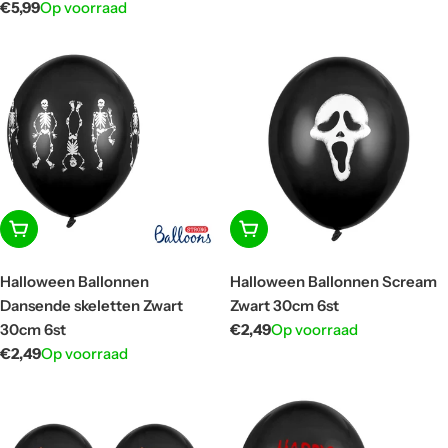
prijs
Normale
€5,99
Op voorraad
prijs
In winkelwagen
In winkelwagen
Halloween Ballonnen
Halloween Ballonnen Scream
Dansende skeletten Zwart
Zwart 30cm 6st
30cm 6st
Normale
€2,49
Op voorraad
prijs
Normale
€2,49
Op voorraad
prijs