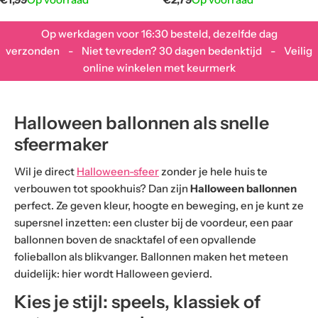
prijs
prijs
Op werkdagen voor 16:30 besteld, dezelfde dag
verzonden - Niet tevreden? 30 dagen bedenktijd - Veilig
online winkelen met keurmerk
Halloween ballonnen als snelle
sfeermaker
Wil je direct
Halloween-sfeer
zonder je hele huis te
verbouwen tot spookhuis? Dan zijn
Halloween ballonnen
perfect. Ze geven kleur, hoogte en beweging, en je kunt ze
supersnel inzetten: een cluster bij de voordeur, een paar
ballonnen boven de snacktafel of een opvallende
folieballon als blikvanger. Ballonnen maken het meteen
duidelijk: hier wordt Halloween gevierd.
Kies je stijl: speels, klassiek of