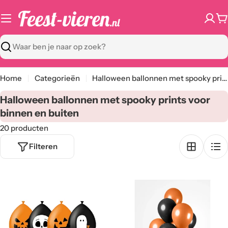
Ga
naar
W
content
Zoeken
Home
Categorieën
Halloween ballonnen met spooky prints voor binnen en buiten
C
Halloween ballonnen met spooky prints voor
a
binnen en buiten
t
20 producten
e
Filteren
g
o
r
i
e
: