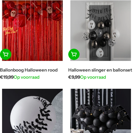
In winkelwagen
In winkelwagen
Ballonboog Halloween rood
Halloween slinger en ballonset
Normale
€19,99
Op voorraad
Normale
€9,99
Op voorraad
prijs
prijs