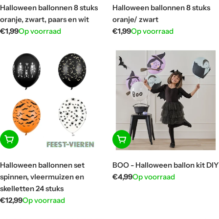
Halloween ballonnen 8 stuks
Halloween ballonnen 8 stuks
oranje, zwart, paars en wit
oranje/ zwart
Normale
€1,99
Op voorraad
Normale
€1,99
Op voorraad
prijs
prijs
In winkelwagen
In winkelwagen
Halloween ballonnen set
BOO - Halloween ballon kit DIY
spinnen, vleermuizen en
Normale
€4,99
Op voorraad
prijs
skelletten 24 stuks
Normale
€12,99
Op voorraad
prijs