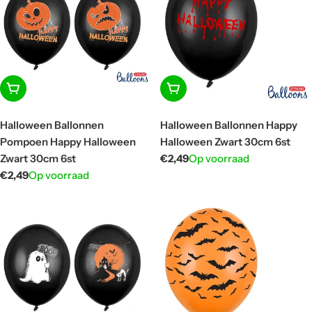
In winkelwagen
In winkelwagen
Halloween Ballonnen
Halloween Ballonnen Happy
Pompoen Happy Halloween
Halloween Zwart 30cm 6st
Zwart 30cm 6st
Normale
€2,49
Op voorraad
prijs
Normale
€2,49
Op voorraad
prijs