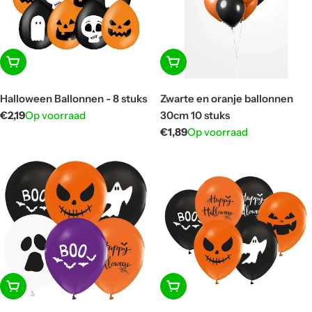
In winkelwagen
In winkelwagen
Halloween Ballonnen - 8 stuks
Zwarte en oranje ballonnen
Normale
€2,19
Op voorraad
30cm 10 stuks
prijs
Normale
€1,89
Op voorraad
prijs
In winkelwagen
In winkelwagen