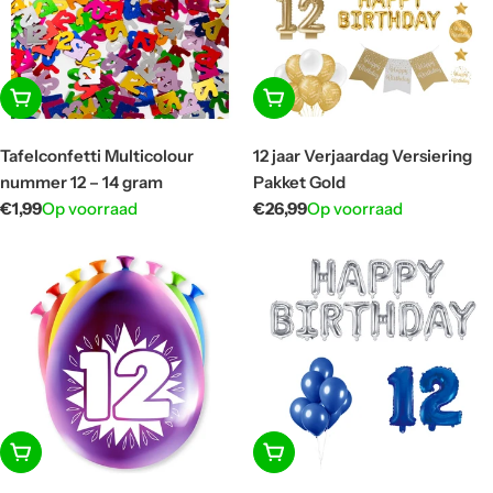
In winkelwagen
In winkelwagen
Tafelconfetti Multicolour
12 jaar Verjaardag Versiering
nummer 12 – 14 gram
Pakket Gold
Normale
€1,99
Op voorraad
Normale
€26,99
Op voorraad
prijs
prijs
In winkelwagen
In winkelwagen