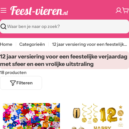
Ga
naar
W
content
Zoeken
Home
Categorieën
12 jaar versiering voor een feestelijke verjaardag met sfeer en een vrolijke uitstraling
C
12 jaar versiering voor een feestelijke verjaardag
a
met sfeer en een vrolijke uitstraling
t
18 producten
e
Filteren
g
o
r
i
e
: