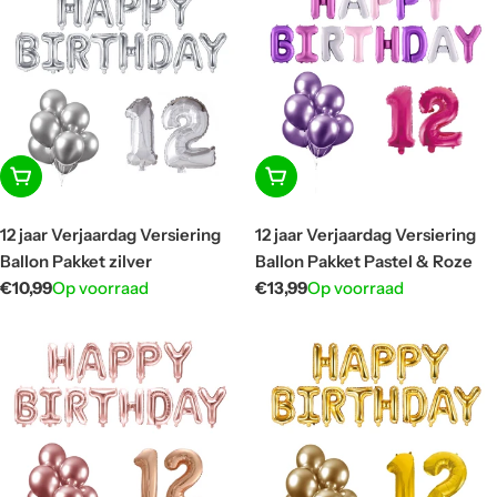
In winkelwagen
In winkelwagen
12 jaar Verjaardag Versiering
12 jaar Verjaardag Versiering
Ballon Pakket zilver
Ballon Pakket Pastel & Roze
Normale
€10,99
Op voorraad
Normale
€13,99
Op voorraad
prijs
prijs