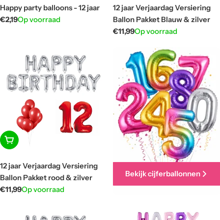
Happy party balloons - 12 jaar
12 jaar Verjaardag Versiering
Normale
€2,19
Op voorraad
Ballon Pakket Blauw & zilver
prijs
Normale
€11,99
Op voorraad
prijs
In winkelwagen
12 jaar Verjaardag Versiering
Bekijk cijferballonnen
Ballon Pakket rood & zilver
Normale
€11,99
Op voorraad
prijs