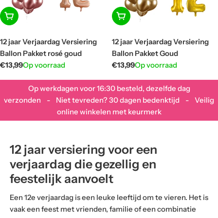
In winkelwagen
In winkelwagen
12 jaar Verjaardag Versiering
12 jaar Verjaardag Versiering
Ballon Pakket rosé goud
Ballon Pakket Goud
Normale
€13,99
Op voorraad
Normale
€13,99
Op voorraad
prijs
prijs
Op werkdagen voor 16:30 besteld, dezelfde dag
verzonden - Niet tevreden? 30 dagen bedenktijd - Veilig
online winkelen met keurmerk
12 jaar versiering voor een
verjaardag die gezellig en
feestelijk aanvoelt
Een 12e verjaardag is een leuke leeftijd om te vieren. Het is
vaak een feest met vrienden, familie of een combinatie