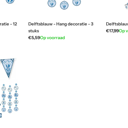
atie - 12
Delftsblauw - Hang decoratie - 3
Delftsblau
stuks
Normale
€17,99
Op 
prijs
Normale
€5,59
Op voorraad
prijs