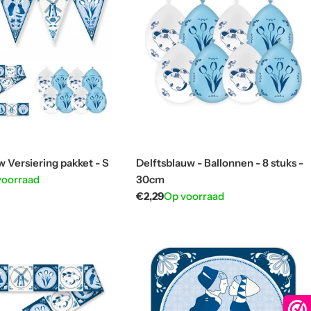
w Versiering pakket - S
Delftsblauw - Ballonnen - 8 stuks -
voorraad
30cm
Normale
€2,29
Op voorraad
prijs