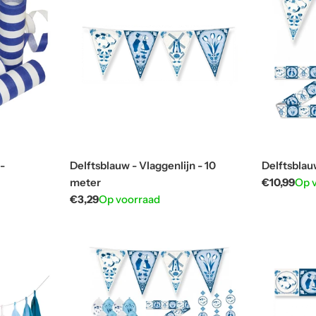
-
Delftsblauw - Vlaggenlijn - 10
Delftsblau
meter
Normale
€10,99
Op 
prijs
Normale
€3,29
Op voorraad
prijs