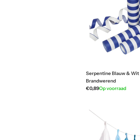
i
e
:
Serpentine Blauw & Wit 
Brandwerend
Normale
€0,89
Op voorraad
prijs