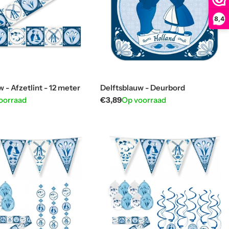
8,4
 - Afzetlint - 12 meter
Delftsblauw - Deurbord
oorraad
Normale
€3,89
Op voorraad
prijs