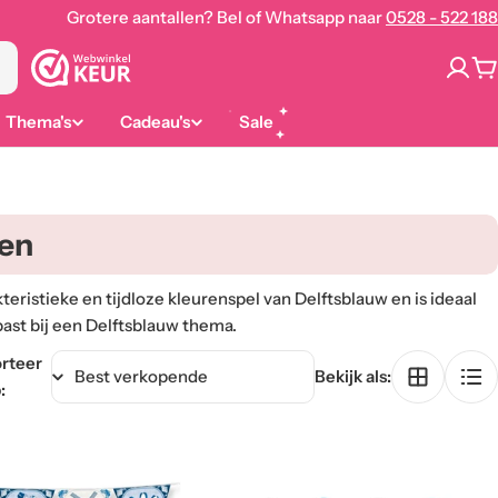
Grotere aantallen? Bel of Whatsapp naar
0528 - 522 188
W
Thema's
Cadeau's
Sale
ten
teristieke en tijdloze kleurenspel van Delftsblauw en is ideaal
past bij een Delftsblauw thema.
rteer
Bekijk als:
: