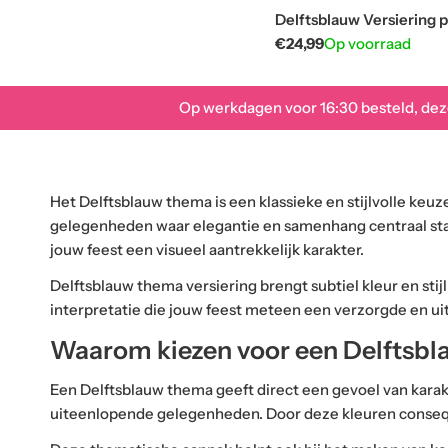
Delftsblauw Versiering p
Normale
€24,99
Op voorraad
prijs
Op werkdagen voor 16:30 besteld, de
Het Delftsblauw thema is een klassieke en stijlvolle keuz
gelegenheden waar elegantie en samenhang centraal staan
jouw feest een visueel aantrekkelijk karakter.
Delftsblauw thema versiering brengt subtiel kleur en stij
interpretatie die jouw feest meteen een verzorgde en uit
Waarom kiezen voor een Delftsb
Een Delftsblauw thema geeft direct een gevoel van karakter
uiteenlopende gelegenheden. Door deze kleuren conseque