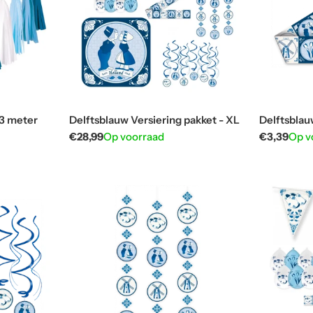
 3 meter
Delftsblauw Versiering pakket - XL
Delftsblauw
Normale
€28,99
Op voorraad
Normale
€3,39
Op v
prijs
prijs