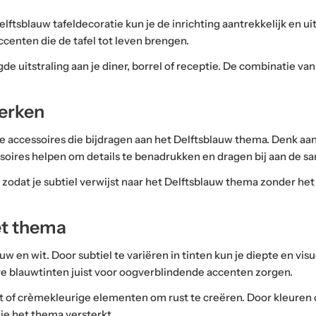
Delftsblauw tafeldecoratie kun je de inrichting aantrekkelijk en 
ccenten die de tafel tot leven brengen.
de uitstraling aan je diner, borrel of receptie. De combinatie va
terken
erse accessoires die bijdragen aan het Delftsblauw thema. Denk aa
ssoires helpen om details te benadrukken en dragen bij aan de 
zodat je subtiel verwijst naar het Delftsblauw thema zonder het 
et thema
 en wit. Door subtiel te variëren in tinten kun je diepte en vis
ere blauwtinten juist voor oogverblindende accenten zorgen.
of crèmekleurige elementen om rust te creëren. Door kleuren co
ie het thema versterkt.