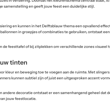
es in versiering. Doordat het kleurenschema centraal staat, is 
 samenstelling en geeft jouw feest een duidelijke stijl.
iering en kunnen in het Delftsblauw thema een opvallend effect
llonnen in groepjes of combinaties te gebruiken, ontstaat een aa
de feesttafel of bij zitplekken om verschillende zones visueel t
auw tinten
r kleur en beweging toe te voegen aan de ruimte. Met slingers in
ners kunnen subtiel zijn of juist een uitgesproken accent vorme
n andere decoratie ontstaat er een samenhangend geheel dat de
van jouw feestlocatie.