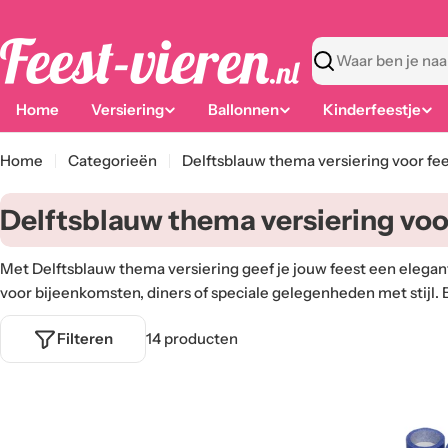
Ga
naar
content
Zoeken
Home
Versiering
Ballonnen
Kinderfeestje
Home
Categorieën
Delftsblauw thema versiering voor fee
C
Delftsblauw thema versiering voor
a
Met Delftsblauw thema versiering geef je jouw feest een elegante 
t
voor bijeenkomsten, diners of speciale gelegenheden met stijl. 
e
Filteren
14 producten
g
o
r