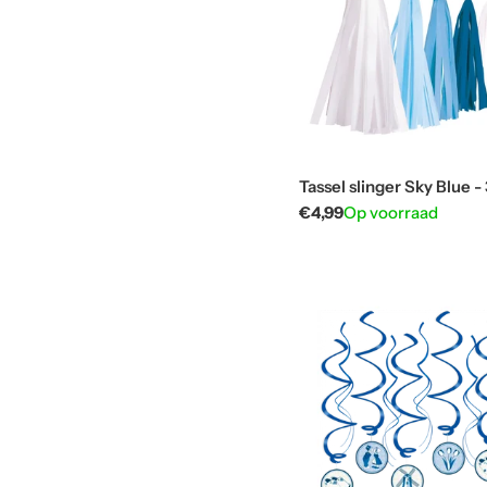
Tassel slinger Sky Blue -
Normale
€4,99
Op voorraad
prijs