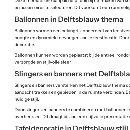
Deze thematische aanpak helpt ook bij het maken van keuz
en accessoires te selecteren. Dit voorkomt een rommelige
Ballonnen in Delftsblauw thema
Ballonnen vormen een belangrijk onderdeel van feestvers
hoogte en dynamiek toevoegen aan je feestlocatie. Door ba
decoratie.
Ballonnen kunnen worden geplaatst bij de entree, rondom 
verzorgde en stijlvolle sfeer.
Slingers en banners met Delftsbl
Slingers en banners versterken het Delftsblauw thema doo
aandacht trekken en gebieden in de ruimte verbinden. Ban
huidige stijl.
Door slingers en banners te combineren met ballonnen e
overheersen. Dit draagt bij aan een stijlvolle presentatie 
Tafeldecoratie in Delftsblauw stijl