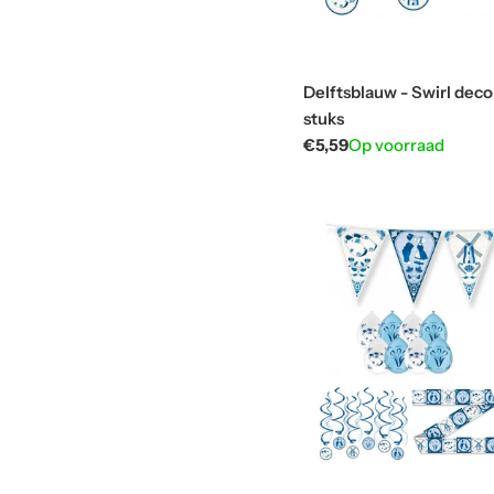
Delftsblauw - Swirl decor
stuks
Normale
€5,59
Op voorraad
prijs