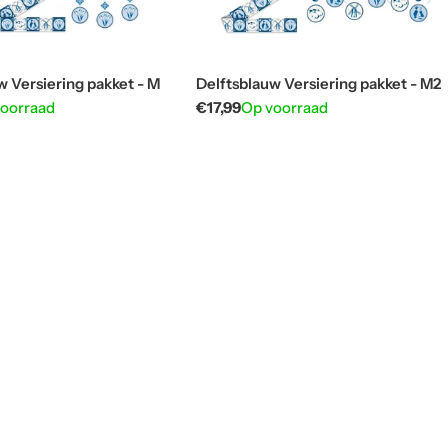
w Versiering pakket - M
Delftsblauw Versiering pakket - M2
voorraad
Normale
€17,99
Op voorraad
prijs