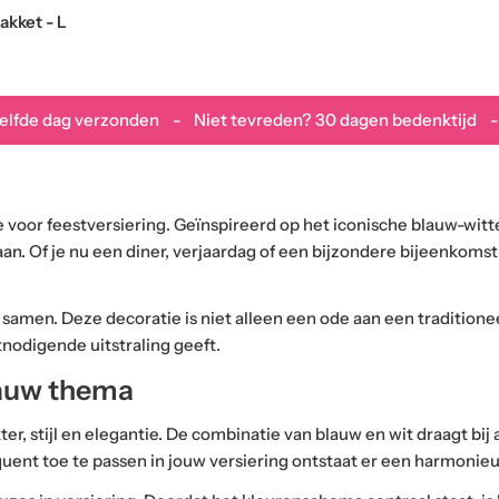
akket - L
zelfde dag verzonden - Niet tevreden? 30 dagen bedenktijd -
e voor feestversiering. Geïnspireerd op het iconische blauw-witt
. Of je nu een diner, verjaardag of een bijzondere bijeenkomst
l samen. Deze decoratie is niet alleen een ode aan een tradition
nodigende uitstraling geeft.
lauw thema
, stijl en elegantie. De combinatie van blauw en wit draagt bij a
nt toe te passen in jouw versiering ontstaat er een harmonie