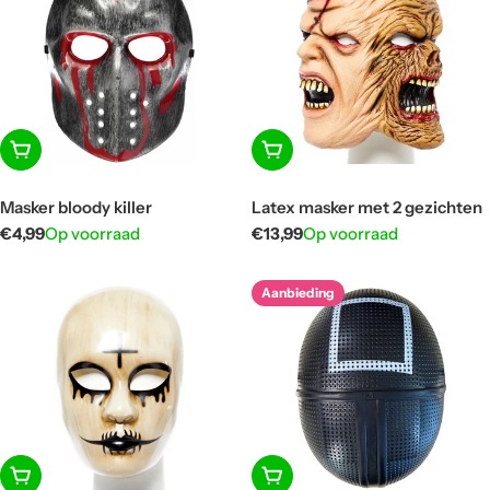
In winkelwagen
In winkelwagen
Masker bloody killer
Latex masker met 2 gezichten
Normale
€4,99
Op voorraad
Normale
€13,99
Op voorraad
prijs
prijs
Aanbieding
In winkelwagen
In winkelwagen