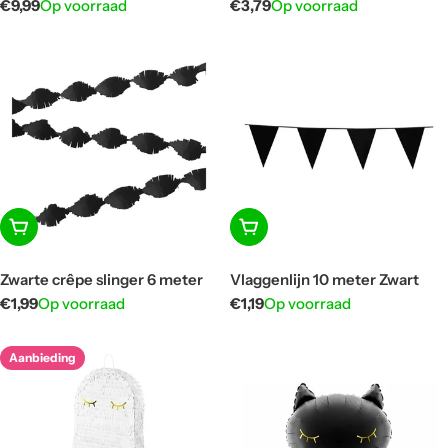
Normale
€9,99
Op voorraad
Normale
€3,79
Op voorraad
prijs
prijs
In winkelwagen
In winkelwagen
Zwarte crêpe slinger 6 meter
Vlaggenlijn 10 meter Zwart
Normale
€1,99
Op voorraad
Normale
€1,19
Op voorraad
prijs
prijs
Aanbieding