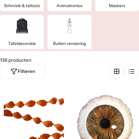
e
Schmink & tattoo's
Animatronics
Maskers
:
Tafeldecoratie
Buiten versiering
136 producten
Filteren