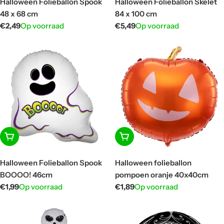
Halloween Folieballon Spook
Halloween Folieballon Skelet
48 x 68 cm
84 x 100 cm
Normale
€2,49
Op voorraad
Normale
€5,49
Op voorraad
prijs
prijs
In winkelwagen
In winkelwagen
Halloween Folieballon Spook
Halloween folieballon
BOOOO! 46cm
pompoen oranje 40x40cm
Normale
€1,99
Op voorraad
Normale
€1,89
Op voorraad
prijs
prijs