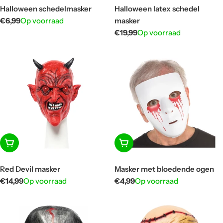
Halloween schedelmasker
Halloween latex schedel
Normale
€6,99
Op voorraad
masker
prijs
Normale
€19,99
Op voorraad
prijs
In winkelwagen
In winkelwagen
Red Devil masker
Masker met bloedende ogen
Normale
€14,99
Op voorraad
Normale
€4,99
Op voorraad
prijs
prijs