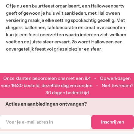
Of je nu een buurtfeest organiseert, een Halloweenparty
geeft of gewoon je huis wilt aankleden, met Halloween
versiering maak je elke setting spookachtig gezellig. Met
slingers, ballonnen, tafeldecoratie en creatieve accenten
kun je een feest neerzetten waarin iedereen zich welkom
voelt en de juiste sfeer ervaart. Zo wordt Halloween een
onvergetelijk feest vol griezelplezier en sfeer.
Onze klanten beoordelen ons met een
8.4
- Op werkdagen
voor 16:30 besteld, dezelfde dag verzonden - Niet tevreden?
30 dagen bedenktijd
Acties en aanbiedingen ontvangen?
E-
Inschrijven
mail
adres