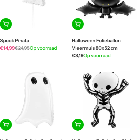
In winkelwagen
In winkelwagen
Spook Pinata
Halloween Folieballon
€14,99
€24,95
Op voorraad
Vleermuis 80x52 cm
Aanbiedingsprijs
Normale
Normale
€3,19
Op voorraad
prijs
prijs
In winkelwagen
In winkelwagen