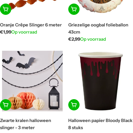
In winkelwagen
In winkelwagen
Oranje Crêpe Slinger 6 meter
Griezelige oogbal folieballon
Normale
€1,99
Op voorraad
43cm
prijs
Normale
€2,99
Op voorraad
prijs
In winkelwagen
In winkelwagen
Zwarte kralen halloween
Halloween papier Bloody Black
slinger - 3 meter
8 stuks