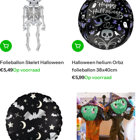
In winkelwagen
In winkelwagen
Folieballon Skelet Halloween
Halloween helium Orbz
Normale
€5,49
Op voorraad
folieballon 38x40cm
prijs
Normale
€5,99
Op voorraad
prijs