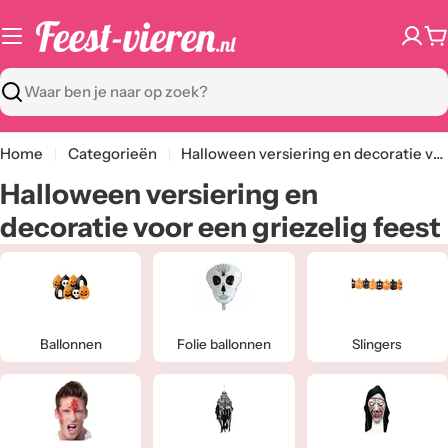
Ga
naar
W
content
Zoeken
Home
Categorieën
Halloween versiering en decoratie voor een griezelig feest
C
Halloween versiering en
a
decoratie voor een griezelig feest
t
e
g
Ballonnen
Folie ballonnen
Slingers
o
r
i