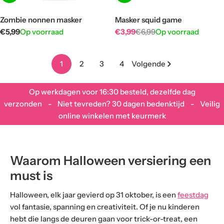
Zombie nonnen masker
Masker squid game
Normale
€5,99
Op voorraad
€3,99
€6,99
Op voorraad
Aanbiedingsprijs
Normale
prijs
prijs
1
2
3
4
Volgende
Op werkdagen voor 16:30 besteld, dezelfde dag
verzonden - Niet tevreden? 30 dagen bedenktijd - Veilig
online winkelen met keurmerk
Waarom Halloween versiering een
must is
Halloween, elk jaar gevierd op 31 oktober, is een
feestdag
vol fantasie, spanning en creativiteit. Of je nu kinderen
hebt die langs de deuren gaan voor trick-or-treat, een