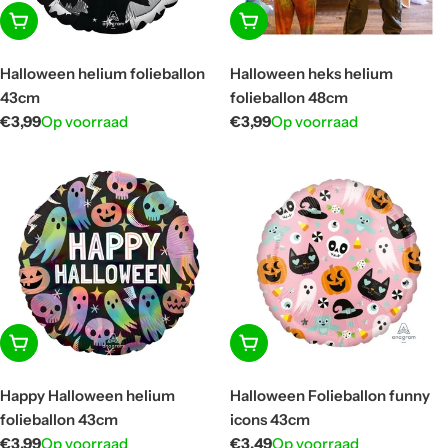
In winkelwagen
In winkelwagen
Halloween helium folieballon
Halloween heks helium
43cm
folieballon 48cm
Normale
€3,99
Op voorraad
Normale
€3,99
Op voorraad
prijs
prijs
In winkelwagen
In winkelwagen
Happy Halloween helium
Halloween Folieballon funny
folieballon 43cm
icons 43cm
Normale
€3,99
Op voorraad
Normale
€3,49
Op voorraad