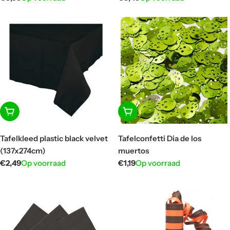
prijs
prijs
In winkelwagen
In winkelwagen
Tafelkleed plastic black velvet
Tafelconfetti Dia de los
(137x274cm)
muertos
Normale
€2,49
Op voorraad
Normale
€1,19
Op voorraad
prijs
prijs