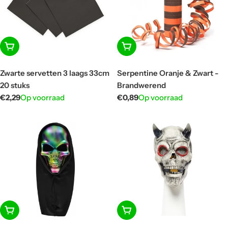
In winkelwagen
In winkelwagen
Zwarte servetten 3 laags 33cm
Serpentine Oranje & Zwart -
20 stuks
Brandwerend
Normale
€2,29
Op voorraad
Normale
€0,89
Op voorraad
prijs
prijs
In winkelwagen
In winkelwagen