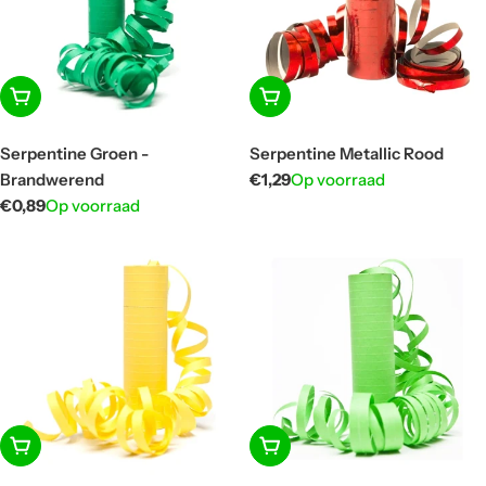
In winkelwagen
In winkelwagen
Serpentine Groen -
Serpentine Metallic Rood
Brandwerend
Normale
€1,29
Op voorraad
prijs
Normale
€0,89
Op voorraad
prijs
In winkelwagen
In winkelwagen