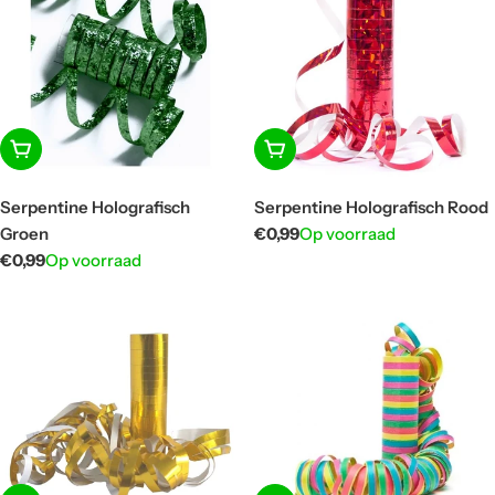
In winkelwagen
In winkelwagen
Serpentine Holografisch
Serpentine Holografisch Rood
Groen
Normale
€0,99
Op voorraad
prijs
Normale
€0,99
Op voorraad
prijs