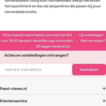
carnavalsfeest rustig kunt voorbereiden. Bekijk hierboven
het assortiment en kies de serpentines die passen bij jouw
carnavalsdecoratie.
Onze klanten beoordelen ons met een
8.4
- Op werkdagen
voor 16:30 besteld, dezelfde dag verzonden - Niet tevreden?
30 dagen bedenktijd
Acties en aanbiedingen ontvangen?
E-
Inschrijven
mail
adres
Feest-vieren.nl
Klantenservice