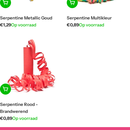
In winkelwagen
In winkelwagen
Serpentine Metallic Goud
Serpentine Multikleur
Normale
€1,29
Op voorraad
Normale
€0,89
Op voorraad
prijs
prijs
In winkelwagen
Serpentine Rood -
Brandwerend
Normale
€0,89
Op voorraad
prijs