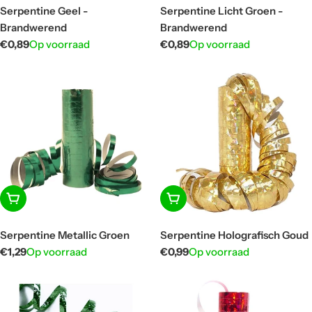
Serpentine Geel -
Serpentine Licht Groen -
Brandwerend
Brandwerend
Normale
€0,89
Op voorraad
Normale
€0,89
Op voorraad
prijs
prijs
In winkelwagen
In winkelwagen
Serpentine Metallic Groen
Serpentine Holografisch Goud
Normale
€1,29
Op voorraad
Normale
€0,99
Op voorraad
prijs
prijs