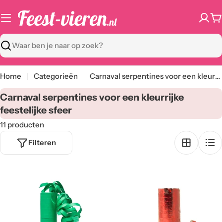
Ga
naar
W
content
Zoeken
Home
Categorieën
Carnaval serpentines voor een kleurrijke feestelijke sfeer
C
Carnaval serpentines voor een kleurrijke
a
feestelijke sfeer
t
11 producten
e
Filteren
g
o
r
i
e
: