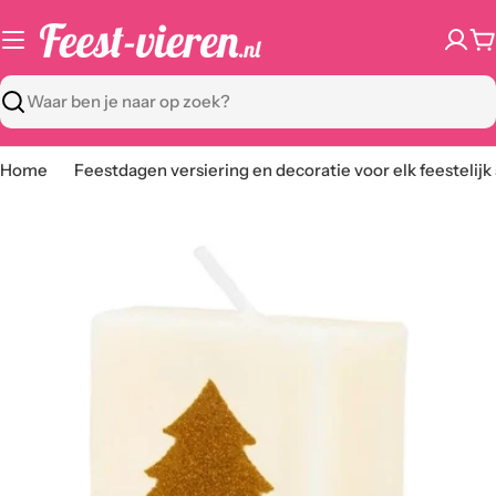
Ga
naar
W
content
Zoeken
Home
Feestdagen versiering en decoratie voor elk feestelijk
Ga
naar
productinformatie