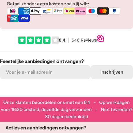
Betaalmethoden
Betaal zonder extra kosten zoals jij wilt:
Feestelijke aanbiedingen ontvangen?
E-
Inschrijven
mail
adres
Onze klanten beoordelen ons met een
8.4
- Op werkdagen
voor 16:30 besteld, dezelfde dag verzonden - Niet tevreden?
30 dagen bedenktijd
Acties en aanbiedingen ontvangen?