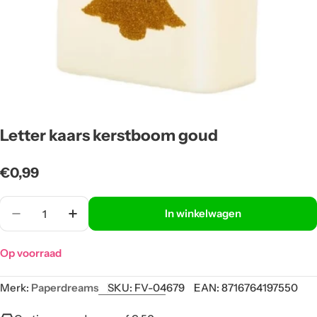
Letter kaars kerstboom goud
Normale
€0,99
prijs
Aantal
In winkelwagen
Op voorraad
Merk:
Paperdreams
SKU:
FV-04679
EAN:
8716764197550