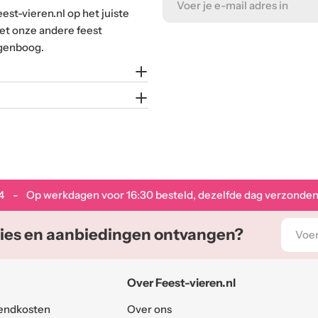
eest-vieren.nl op het juiste
mail
met onze andere feest
adres
egenboog.
4
- Op werkdagen voor 16:30 besteld, dezelfde dag verzonden
E-
ies en aanbiedingen ontvangen?
mail
adres
Over Feest-vieren.nl
endkosten
Over ons