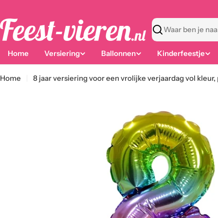
Ga
naar
content
Zoeken
Home
Versiering
Ballonnen
Kinderfeestje
Home
8 jaar versiering voor een vrolijke verjaardag vol kleur,
Ga
naar
productinformatie