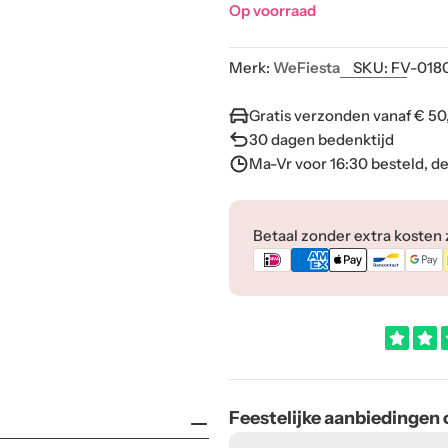
Op voorraad
Merk:
WeFiesta
SKU:
FV-018
Gratis verzonden vanaf € 50
30 dagen bedenktijd
Ma-Vr voor 16:30 besteld, d
Betaalmethoden
Betaal zonder extra kosten zo
Feestelijke aanbiedingen
E-