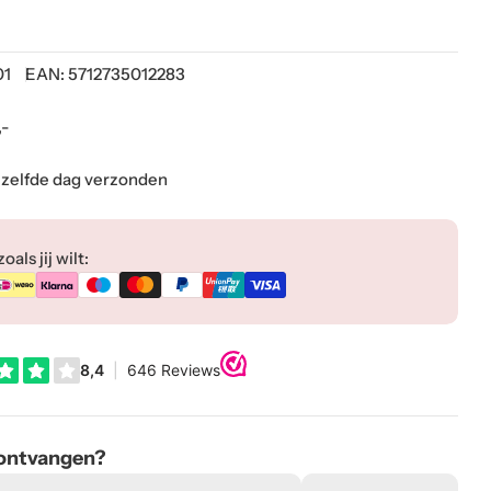
01
EAN:
5712735012283
,-
ezelfde dag verzonden
als jij wilt:
 ontvangen?