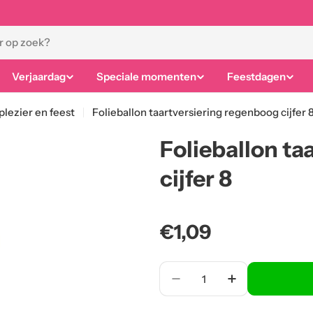
Verjaardag
Speciale momenten
Feestdagen
 plezier en feest
Folieballon taartversiering regenboog cijfer 
Folieballon ta
cijfer 8
Normale
€1,09
prijs
Aantal