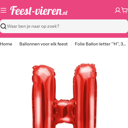
Ga
naar
W
content
Zoeken
Home
Ballonnen voor elk feest
Folie Ballon letter ''H'', 35cm, rood
Ga
naar
productinformatie