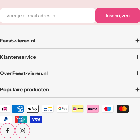
E-
Inschrijven
mail
adres
Feest-vieren.nl
Klantenservice
Over Feest-vieren.nl
Populaire producten
Betaalmethoden
Facebook
Instagram