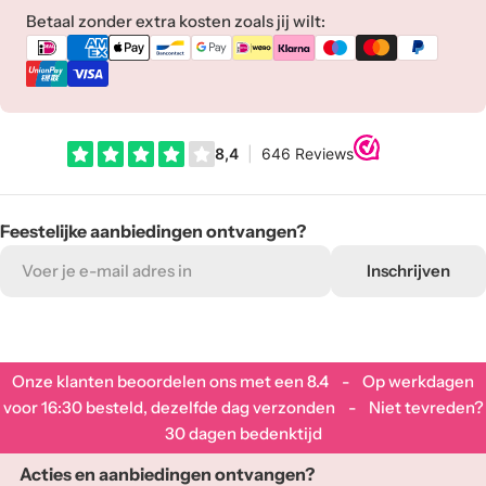
Betaalmethoden
Betaal zonder extra kosten zoals jij wilt:
Feestelijke aanbiedingen ontvangen?
E-
Inschrijven
mail
adres
Onze klanten beoordelen ons met een
8.4
- Op werkdagen
voor 16:30 besteld, dezelfde dag verzonden - Niet tevreden?
30 dagen bedenktijd
Acties en aanbiedingen ontvangen?