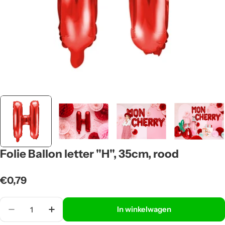
Folie Ballon letter ''H'', 35cm, rood
Normale
€0,79
prijs
Aantal
In winkelwagen