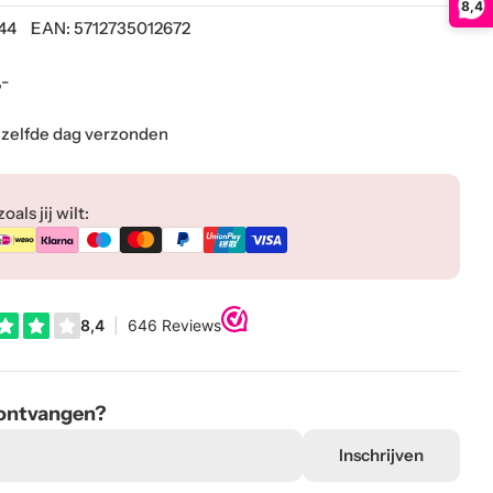
8,4
44
EAN:
5712735012672
,-
ezelfde dag verzonden
als jij wilt:
 ontvangen?
Inschrijven