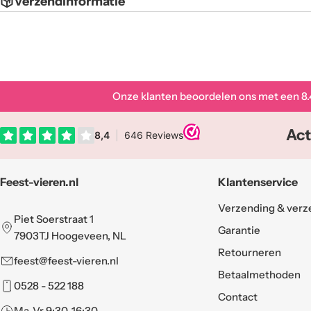
Verzendinformatie
Onze klanten beoordelen ons met een
8.
Act
Feest-vieren.nl
Klantenservice
Verzending & verz
Piet Soerstraat 1
Garantie
7903TJ Hoogeveen, NL
Retourneren
feest@feest-vieren.nl
Betaalmethoden
0528 - 522 188
Contact
Ma-Vr 9:30-16:30