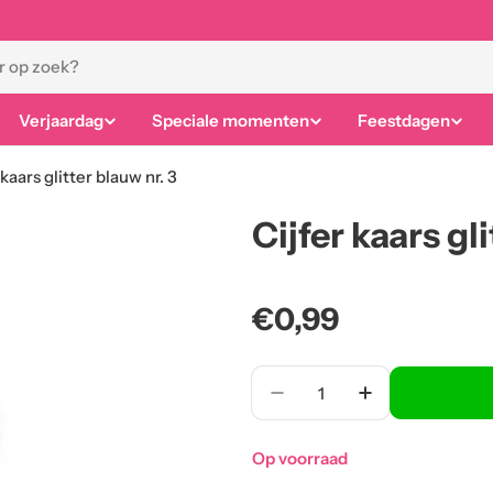
Verjaardag
Speciale momenten
Feestdagen
 kaars glitter blauw nr. 3
Cijfer kaars gl
Normale
€0,99
prijs
Aantal
Op voorraad