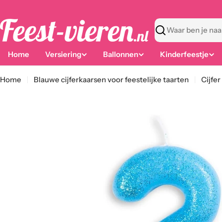
Ga
naar
content
Zoeken
Home
Versiering
Ballonnen
Kinderfeestje
Home
Blauwe cijferkaarsen voor feestelijke taarten
Cijfer
Ga
naar
productinformatie