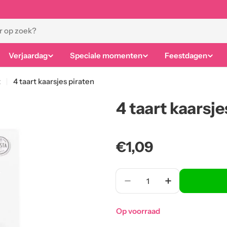
Verjaardag
Speciale momenten
Feestdagen
t
4 taart kaarsjes piraten
4 taart kaarsje
Normale
€1,09
prijs
Aantal
Op voorraad