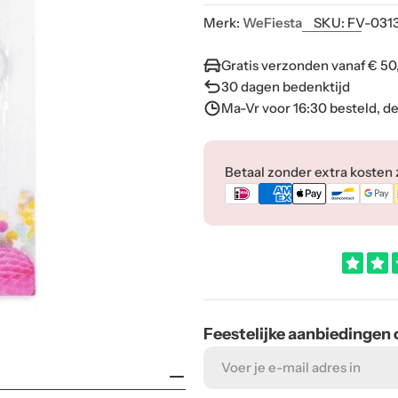
Merk:
WeFiesta
SKU:
FV-031
Gratis verzonden vanaf € 50
30 dagen bedenktijd
Ma-Vr voor 16:30 besteld, d
Betaalmethoden
Betaal zonder extra kosten zo
Feestelijke aanbiedingen
E-
mail