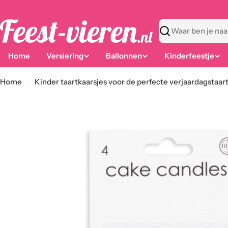
Ga
naar
content
Zoeken
Home
Versiering
Ballonnen
Kinderfeestje
Home
Kinder taartkaarsjes voor de perfecte verjaardagstaar
Ga
naar
productinformatie