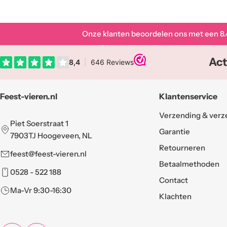
Onze klanten beoordelen ons met een
8.
Act
Feest-vieren.nl
Klantenservice
Verzending & verz
Piet Soerstraat 1
Garantie
7903TJ Hoogeveen, NL
Retourneren
feest@feest-vieren.nl
Betaalmethoden
0528 - 522 188
Contact
Ma-Vr 9:30-16:30
Klachten