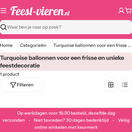
Ga
naar
W
content
Zoeken
Home
Categorieën
Turquoise ballonnen voor een frisse en unieke feestdecoratie
C
Turquoise ballonnen voor een frisse en unieke
a
feestdecoratie
t
1 product
e
Filteren
g
o
r
i
Op werkdagen voor 16:30 besteld, dezelfde dag
e
verzonden - Niet tevreden? 30 dagen bedenktijd - Veilig
:
online winkelen met keurmerk