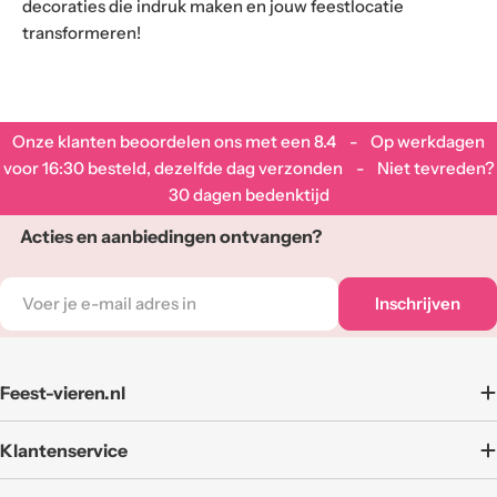
decoraties die indruk maken en jouw feestlocatie
transformeren!
Onze klanten beoordelen ons met een
8.4
- Op werkdagen
voor 16:30 besteld, dezelfde dag verzonden - Niet tevreden?
30 dagen bedenktijd
Acties en aanbiedingen ontvangen?
E-
Inschrijven
mail
adres
Feest-vieren.nl
Klantenservice